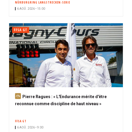
NÜRBURGRING LANGSTRECKEN-SERIE
i
6 AOÛ. 2026 • 15:00
p
a
l
FFSA GT
A
Pierre Ragues : « L'Endurance mérite d'être
b
reconnue comme discipline de haut niveau »
o
n
FFSA GT
n
6 AOÛ. 2026 • 9:00
é