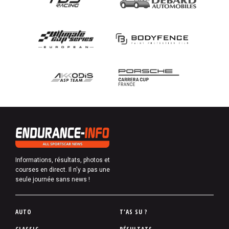
Informations, résultats, photos et
courses en direct. Il n'y a pas une
seule journée sans news !
P
AUTO
T'AS SU ?
i