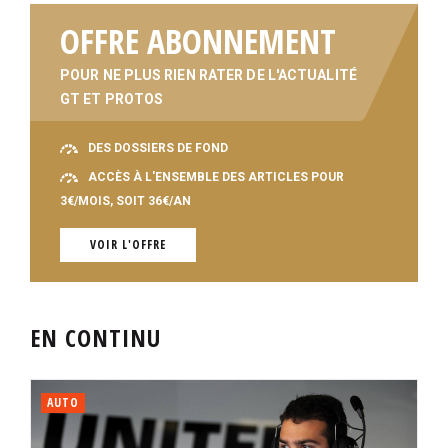
OFFRE ABONNEMENT
POUR NE PLUS RIEN RATER DE L'ACTUALITÉ
GT ET PROTOS
DES DOSSIERS DE FOND
ACCÈS À L'ENSEMBLE DES ARTICLES POUR
3€/MOIS, SOIT 36€/AN
VOIR L'OFFRE
EN CONTINU
AUTO