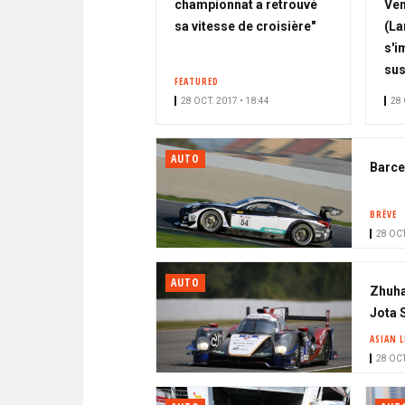
championnat a retrouvé
Ven
sa vitesse de croisière"
(La
s'i
su
FEATURED
28 OCT. 2017 • 18:44
28 
AUTO
Barcel
BRÈVE
28 OCT
AUTO
Zhuha
Jota 
ASIAN L
28 OCT