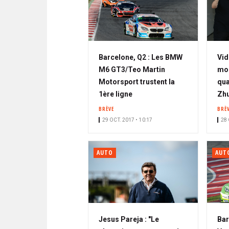
Barcelone, Q2 : Les BMW
Vid
M6 GT3/Teo Martin
mo
Motorsport trustent la
qua
1ère ligne
Zhu
BRÈVE
BRÈ
29 OCT. 2017 • 10:17
28 
AUTO
AUT
Jesus Pareja : "Le
Bar