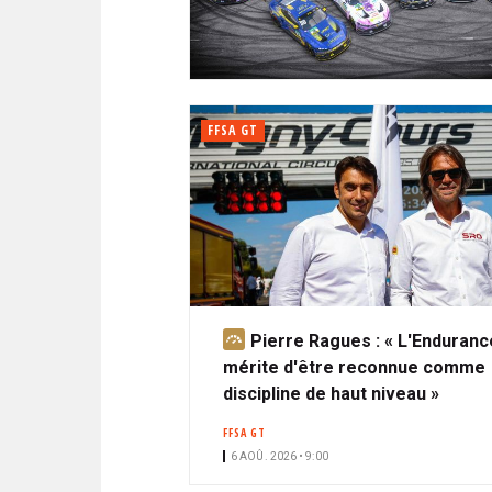
N
i
A
i
C
l
N
p
I
a
P
T
l
A
FFSA GT
L
E
Pierre Ragues : « L'Enduranc
A
mérite d'être reconnue comme
b
discipline de haut niveau »
o
n
FFSA GT
n
6 AOÛ. 2026 • 9:00
é