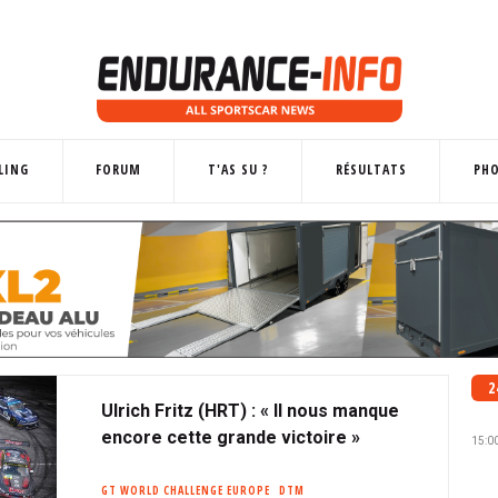
LING
FORUM
T'AS SU ?
RÉSULTATS
PH
2
Ulrich Fritz (HRT) : « Il nous manque
encore cette grande victoire »
15:0
GT WORLD CHALLENGE EUROPE
DTM