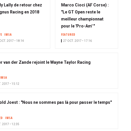
y Lally de retour chez
Marco Cioci (AF Corse) :
nus Racing en 2018
"Le GT Open reste le
meilleur championnat
pour le 'Pro-Am' "
VE
IMSA
FEATURED
OCT. 2017 • 18:14
27 OCT. 2017 • 17:16
r van der Zande rejoint le Wayne Taylor Racing
IMSA
. 2017 • 15:12
old Joest : "Nous ne sommes pas là pour passer le temps"
ED
IMSA
. 2017 • 12:35