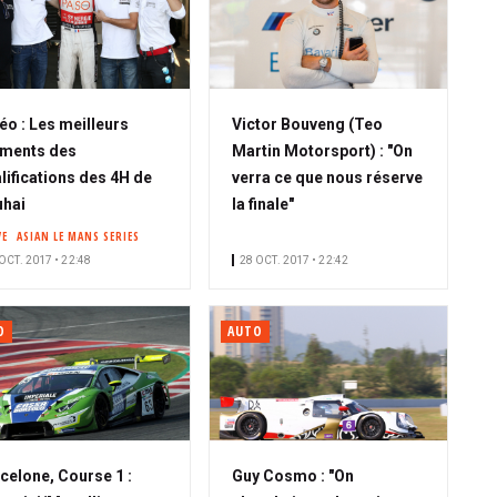
éo : Les meilleurs
Victor Bouveng (Teo
ments des
Martin Motorsport) : "On
lifications des 4H de
verra ce que nous réserve
hai
la finale"
VE
ASIAN LE MANS SERIES
OCT. 2017 • 22:48
28 OCT. 2017 • 22:42
O
AUTO
celone, Course 1 :
Guy Cosmo : "On