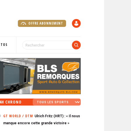
OFFRE ABONNEMENT
C
O
M
P
OTOS
T
E
4H CHRONO
GT WORLD / DTM
Ulrich Fritz (HRT) : « Il nous
0
manque encore cette grande victoire »