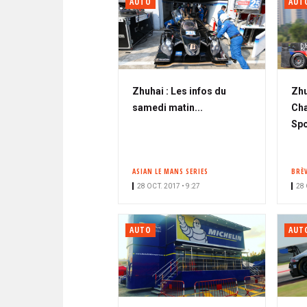
AUTO
AUT
Zhuhai : Les infos du
Zhu
samedi matin...
Cha
Spo
ASIAN LE MANS SERIES
BRÈ
28 OCT. 2017 • 9:27
28 
AUTO
AUT