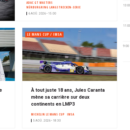
ADAC GT MASTERS
13:0
NÜRBURGRING LANGSTRECKEN-SERIE
6 AOÛ. 2026 • 15:00
11:0
LE MANS CUP / IMSA
9:00
e
À tout juste 18 ans, Jules Caranta
mène sa carrière sur deux
continents en LMP3
MICHELIN LE MANS CUP
IMSA
5 AOÛ. 2026 • 18:30