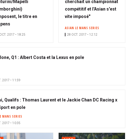
turini/Mapelli
cherchait un championnat
mborghini)
compétitif et l'Asian s'est
mposent, le titre en
vite imposé"
spens
ASIAN LE MANS SERIES
OCT. 2017 • 18:25
28 OCT. 2017 • 12:12
one, Q1 : Albert Costa et la Lexus en pole
. 2017 • 11:59
i, Qualifs : Thomas Laurent et le Jackie Chan DC Racing x
Sport en pole
E MANS SERIES
. 2017 • 10:35