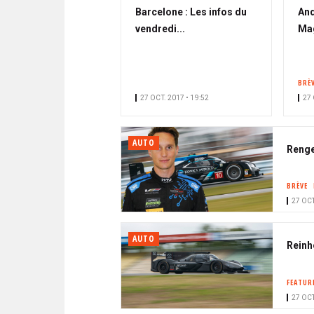
Barcelone : Les infos du
And
vendredi...
Mag
BRÈ
27 OCT. 2017 • 19:52
27 
AUTO
Renge
BRÈVE
27 OCT
AUTO
Reinh
FEATUR
27 OCT