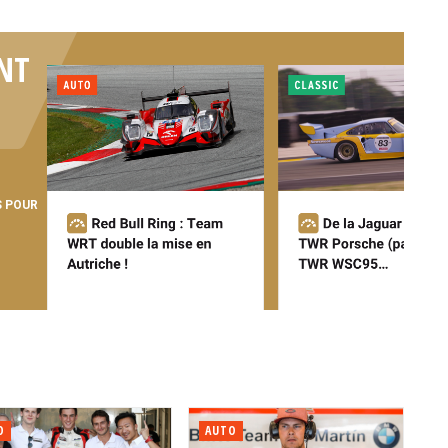
NT
S POUR
O
AUTO