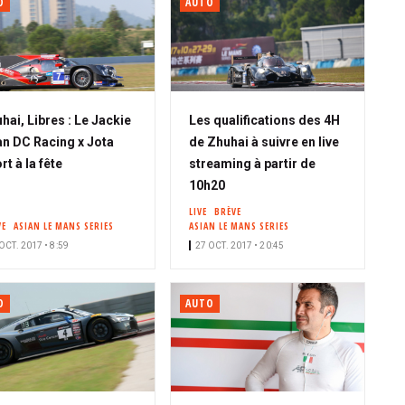
O
AUTO
hai, Libres : Le Jackie
Les qualifications des 4H
n DC Racing x Jota
de Zhuhai à suivre en live
rt à la fête
streaming à partir de
10h20
LIVE
BRÈVE
VE
ASIAN LE MANS SERIES
ASIAN LE MANS SERIES
OCT. 2017 • 8:59
27 OCT. 2017 • 20:45
O
AUTO