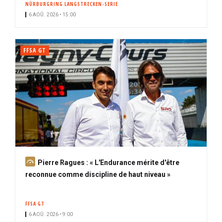
NÜRBURGRING LANGSTRECKEN-SERIE
i
6 AOÛ. 2026 • 15:00
p
a
l
FFSA GT
A
Pierre Ragues : « L'Endurance mérite d'être
b
reconnue comme discipline de haut niveau »
o
n
FFSA GT
n
6 AOÛ. 2026 • 9:00
é