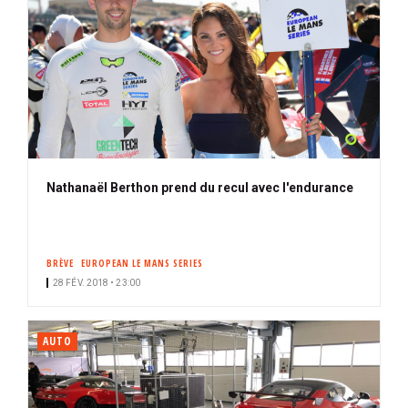
Nathanaël Berthon prend du recul avec l'endurance
BRÈVE
EUROPEAN LE MANS SERIES
28 FÉV. 2018 • 23:00
AUTO