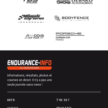
Informations, résultats, photos et
courses en direct. Il n'y a pas une
seule journée sans news !
P
AUTO
T'AS SU ?
i