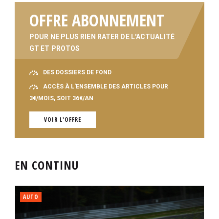
OFFRE ABONNEMENT
POUR NE PLUS RIEN RATER DE L'ACTUALITÉ
GT ET PROTOS
DES DOSSIERS DE FOND
ACCÈS À L'ENSEMBLE DES ARTICLES POUR
3€/MOIS, SOIT 36€/AN
VOIR L'OFFRE
EN CONTINU
AUTO