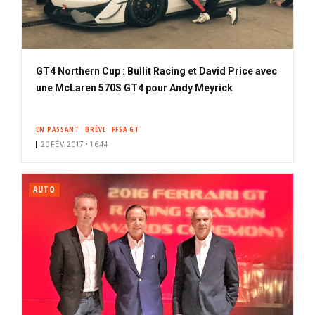
GT4 Northern Cup : Bullit Racing et David Price avec
une McLaren 570S GT4 pour Andy Meyrick
EN PASSANT
BRÈVE
FFSA GT
20 FÉV. 2017 • 16:44
AUTO