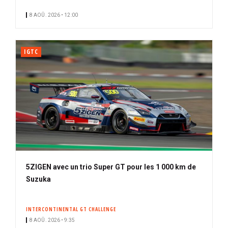
i
n
8 AOÛ. 2026 • 12:00
p
é
a
l
IGTC
5ZIGEN avec un trio Super GT pour les 1 000 km de
Suzuka
INTERCONTINENTAL GT CHALLENGE
8 AOÛ. 2026 • 9:35