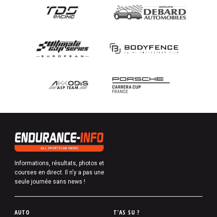
Informations, résultats, photos et
courses en direct. Il n'y a pas une
seule journée sans news !
P
AUTO
T'AS SU ?