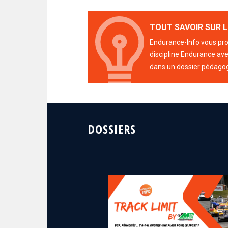
TOUT SAVOIR SUR L
Endurance-Info vous prop
discipline Endurance avec
dans un dossier pédago
DOSSIERS