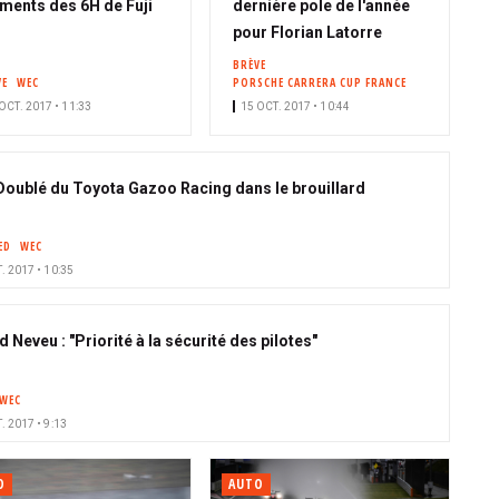
ents des 6H de Fuji
dernière pole de l'année
pour Florian Latorre
BRÈVE
VE
WEC
PORSCHE CARRERA CUP FRANCE
OCT. 2017 • 11:33
15 OCT. 2017 • 10:44
: Doublé du Toyota Gazoo Racing dans le brouillard
ED
WEC
. 2017 • 10:35
 Neveu : "Priorité à la sécurité des pilotes"
WEC
. 2017 • 9:13
O
AUTO