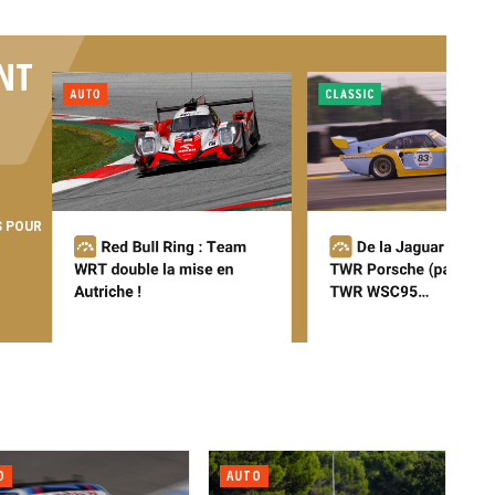
NT
S POUR
O
AUTO