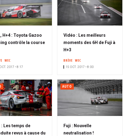
i, H+4 : Toyota Gazoo
Vidéo : Les meilleurs
ing contrôle la course
moments des 6H de Fuji à
H+3
VE
WEC
BRÈVE
WEC
OCT. 2017 • 8:17
15 OCT. 2017 • 8:00
O
AUTO
i : Les temps de
Fuji : Nouvelle
duite revus à cause du
neutralisation !