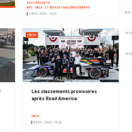
DOSSIERS AUTO
WEC
IMSA
GT WORLD CHALLENGE EUROPE
8:35
9 AOÛ. 2026 • 10:25
14:0
IMSA
12:0
3
Les classements provisoires
après Road America
IMSA
8 AOÛ. 2026 • 14:00