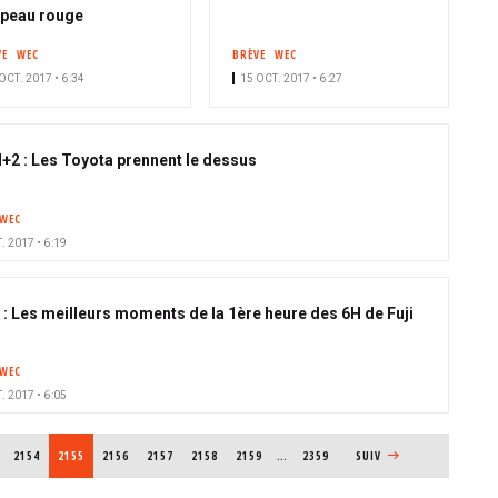
peau rouge
VE
WEC
BRÈVE
WEC
OCT. 2017 • 6:34
15 OCT. 2017 • 6:27
 H+2 : Les Toyota prennent le dessus
WEC
. 2017 • 6:19
 : Les meilleurs moments de la 1ère heure des 6H de Fuji
WEC
. 2017 • 6:05
PAGE
2154
PAGE COURANTE
2155
PAGE
2156
PAGE
2157
PAGE
2158
PAGE
2159
…
2359
PAGE SUIVANTE
SUIV