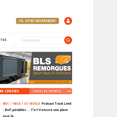
OFFRE ABONNEMENT
C
O
M
P
OTOS
T
E
4H CHRONO
WEC / IMSA / GT WORLD
Podcast Track Limit
5
- BoP, pénalités ... Y'a-t-il encore une place
pour le...