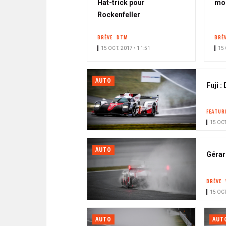
Hat-trick pour
mom
Rockenfeller
BRÈVE
DTM
BRÈ
15 OCT. 2017 • 11:51
15 
AUTO
Fuji 
FEATUR
15 OCT
AUTO
Gérard
BRÈVE
15 OCT
AUTO
AUT