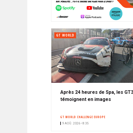
N
i
A
i
C
l
N
p
I
a
P
T
l
A
GT WORLD
L
E
Après 24 heures de Spa, les GT
témoignent en images
GT WORLD CHALLENGE EUROPE
9 AOÛ. 2026 • 8:35