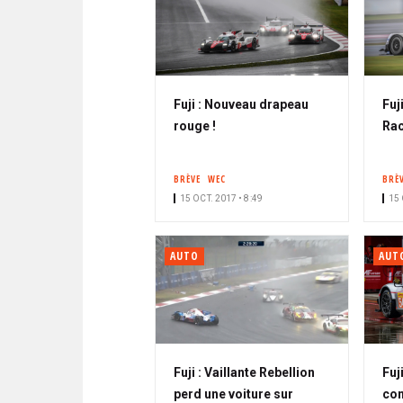
Fuji : Nouveau drapeau
Fuj
rouge !
Rac
BRÈVE
WEC
BRÈ
15 OCT. 2017 • 8:49
15 
AUTO
AUT
Fuji : Vaillante Rebellion
Fuj
perd une voiture sur
con