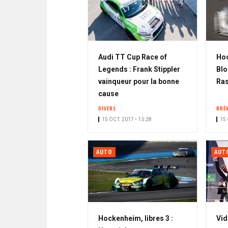
Audi TT Cup Race of
Hoc
Legends : Frank Stippler
Blo
vainqueur pour la bonne
Ras
cause
DIVERS
BRÈ
15 OCT. 2017 • 15:28
15 
AUTO
AUT
Hockenheim, libres 3 :
Vid