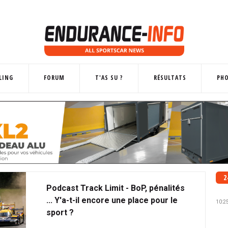
LING
FORUM
T'AS SU ?
RÉSULTATS
PH
2
Podcast Track Limit - BoP, pénalités
... Y'a-t-il encore une place pour le
10:2
sport ?