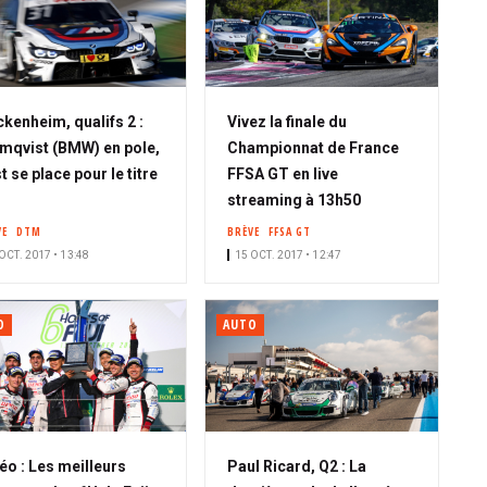
kenheim, qualifs 2 :
Vivez la finale du
mqvist (BMW) en pole,
Championnat de France
t se place pour le titre
FFSA GT en live
streaming à 13h50
VE
DTM
BRÈVE
FFSA GT
OCT. 2017 • 13:48
15 OCT. 2017 • 12:47
O
AUTO
éo : Les meilleurs
Paul Ricard, Q2 : La