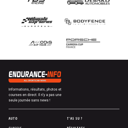
Informations, résultats, photos et
courses en direct. Il n'y a pas une
seule journée sans news !
P
AUTO
T'AS SU ?
i