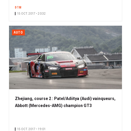
DTM
15 OCT. 2017 • 20:32
AUTO
Zhejiang, course 2 : Patel/Adiitya (Audi) vainqueurs,
Abbott (Mercedes-AMG) champion GT3
15 OCT. 2017 • 19:01