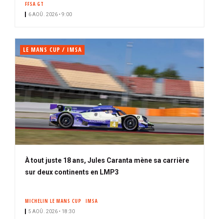
FFSA GT
i
n
6 AOÛ. 2026 • 9:00
p
é
a
l
LE MANS CUP / IMSA
À tout juste 18 ans, Jules Caranta mène sa carrière
sur deux continents en LMP3
MICHELIN LE MANS CUP
IMSA
5 AOÛ. 2026 • 18:30