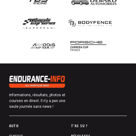
Informations, résultats, photos et
courses en direct. Il n'y a pas une
seule journée sans news !
P
AUTO
T'AS SU ?
i