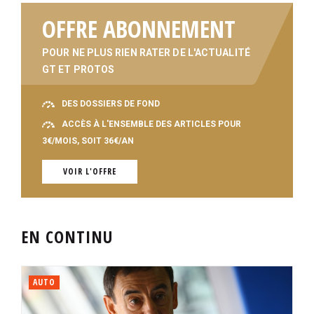
OFFRE ABONNEMENT
POUR NE PLUS RIEN RATER DE L'ACTUALITÉ
GT ET PROTOS
DES DOSSIERS DE FOND
ACCÈS À L'ENSEMBLE DES ARTICLES POUR
3€/MOIS, SOIT 36€/AN
VOIR L'OFFRE
EN CONTINU
AUTO