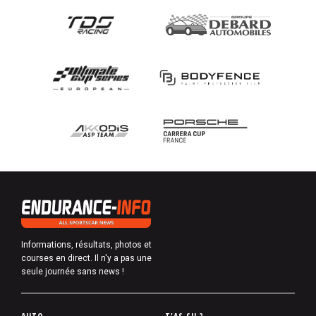
Informations, résultats, photos et
courses en direct. Il n'y a pas une
seule journée sans news !
P