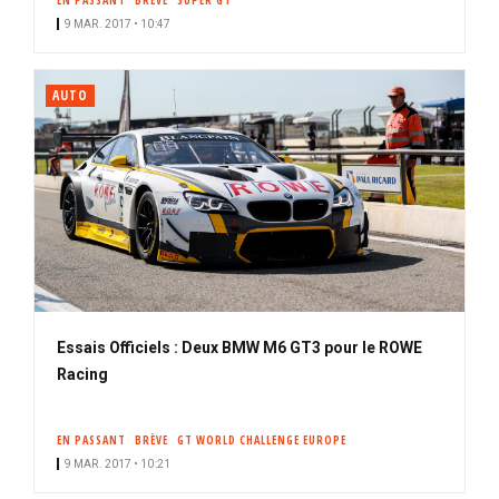
EN PASSANT
BRÈVE
SUPER GT
9 MAR. 2017 • 10:47
AUTO
Essais Officiels : Deux BMW M6 GT3 pour le ROWE
Racing
EN PASSANT
BRÈVE
GT WORLD CHALLENGE EUROPE
9 MAR. 2017 • 10:21