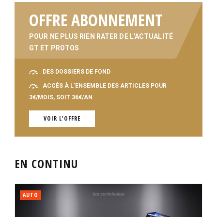
OFFRE ABONNEMENT
POUR NE PLUS RIEN RATER DE L'ACTUALITÉ
GT ET PROTOS
DES DOSSIERS DE FOND
ACCÈS À L'ENSEMBLE DES ARTICLES POUR
3€/MOIS, SOIT 36€/AN
VOIR L'OFFRE
EN CONTINU
AUTO