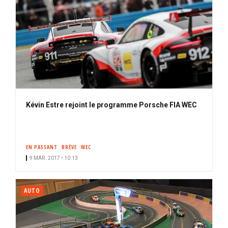
Kévin Estre rejoint le programme Porsche FIA WEC
EN PASSANT
BRÈVE
WEC
9 MAR. 2017 • 10:13
AUTO