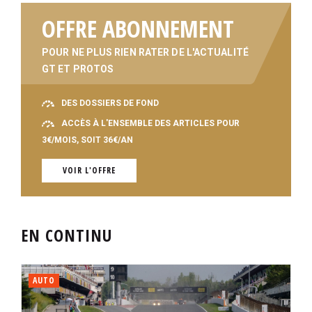
OFFRE ABONNEMENT
POUR NE PLUS RIEN RATER DE L'ACTUALITÉ
GT ET PROTOS
DES DOSSIERS DE FOND
ACCÈS À L'ENSEMBLE DES ARTICLES POUR
3€/MOIS, SOIT 36€/AN
VOIR L'OFFRE
EN CONTINU
AUTO