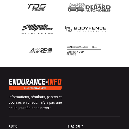
Informations, résultats, photos et
courses en direct. Il n'y a pas une
seule journée sans news !
P
AUTO
T'AS SU ?