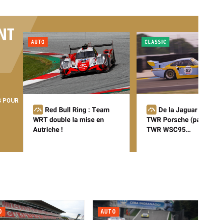
NT
S POUR
O
AUTO