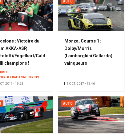
O
AUTO
celone : Victoire du
Monza, Course 1 :
am AKKA-ASP,
Dolby/Morris
tolotti/Engelhart/Cald
(Lamborghini Gallardo)
lli champions !
vainqueurs
TURED
WORLD CHALLENGE EUROPE
CT. 2017 • 19:28
1 OCT. 2017 • 13:46
O
AUTO