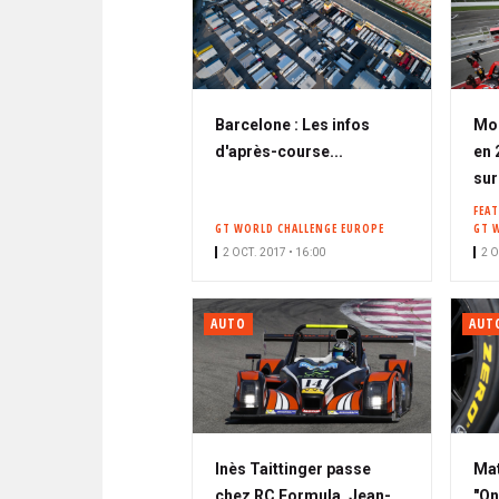
Barcelone : Les infos
Moi
d'après-course...
en 
sur
FEA
GT WORLD CHALLENGE EUROPE
GT 
2 OCT. 2017 • 16:00
2 O
AUTO
AUT
Inès Taittinger passe
Mat
chez RC Formula, Jean-
"On