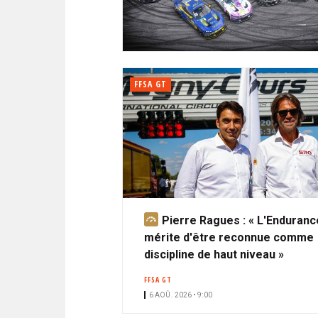
N
i
A
i
C
l
N
p
I
a
P
T
l
A
FFSA GT
L
E
Pierre Ragues : « L'Enduranc
A
mérite d'être reconnue comme
b
discipline de haut niveau »
o
n
FFSA GT
n
6 AOÛ. 2026 • 9:00
é