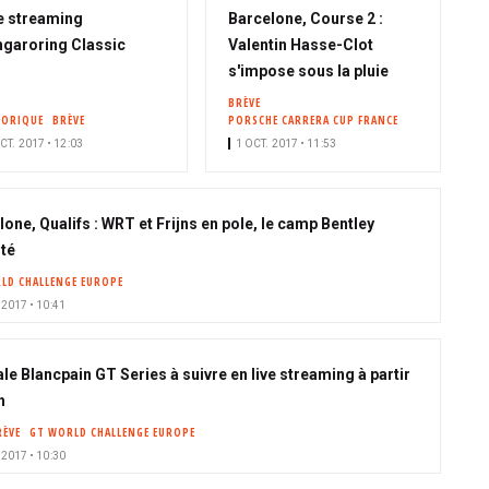
e streaming
Barcelone, Course 2 :
garoring Classic
Valentin Hasse-Clot
s'impose sous la pluie
BRÈVE
TORIQUE
BRÈVE
PORSCHE CARRERA CUP FRANCE
CT. 2017 • 12:03
1 OCT. 2017 • 11:53
one, Qualifs : WRT et Frijns en pole, le camp Bentley
té
LD CHALLENGE EUROPE
 2017 • 10:41
ale Blancpain GT Series à suivre en live streaming à partir
h
RÈVE
GT WORLD CHALLENGE EUROPE
 2017 • 10:30