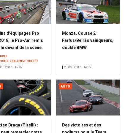
ns d'équipages Pro
Monza, Course 2 :
2018, le Pro-Am remis
Farfus/Beirão vainqueurs,
 le devant de la scène
doublé BMW
TURED
WORLD CHALLENGE EUROPE
CT. 2017 • 15:37
2 OCT. 2017 • 14:32
O
AUTO
teo Braga (Pirelli) :
Des victoires et des
 peut remercier notre
podiums pour le Team