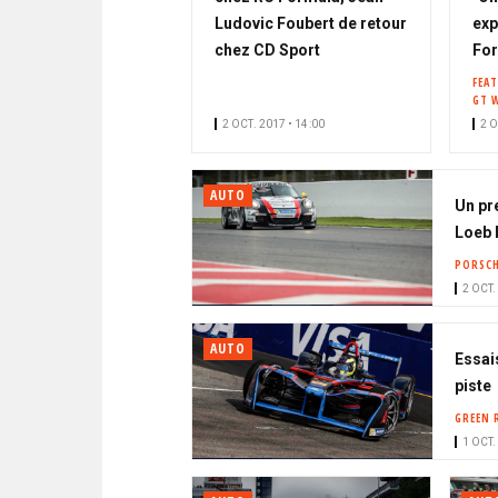
Ludovic Foubert de retour
exp
chez CD Sport
For
FEA
GT 
2 OCT. 2017 • 14:00
2 O
AUTO
Un pr
Loeb 
PORSCH
2 OCT.
AUTO
Essai
piste
GREEN 
1 OCT.