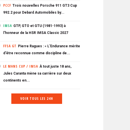
PCCF
Trois nouvelles Porsche 911 GT3 Cup
0
992.2 pour Debard Automobiles by...
IMSA
GTP, GTO et GTU (1981-1993) à
0
l'honneur de la HSR IMSA Classic 2027
FFSA GT
Pierre Ragues : « L'Endurance mérite
d'être reconnue comme discipline de...
LE MANS CUP / IMSA
À tout juste 18 ans,
0
Jules Caranta mène sa carrière sur deux
continents en...
VOIR TOUS LES 24H