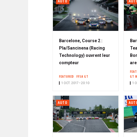
AUTO
AUT
Barcelone, Course 2 :
Bar
Pla/Sancinena (Racing
Te
Technology) ouvrent leur
Bor
compteur
are
FEA
FEATURED
FFSA GT
GT 
1 OCT. 2017 • 20:10
1 O
AUTO
AUT