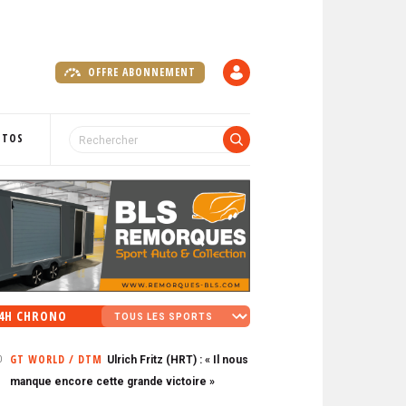
OFFRE ABONNEMENT
C
O
M
P
OTOS
T
E
4H CHRONO
GT WORLD / DTM
Ulrich Fritz (HRT) : « Il nous
0
manque encore cette grande victoire »