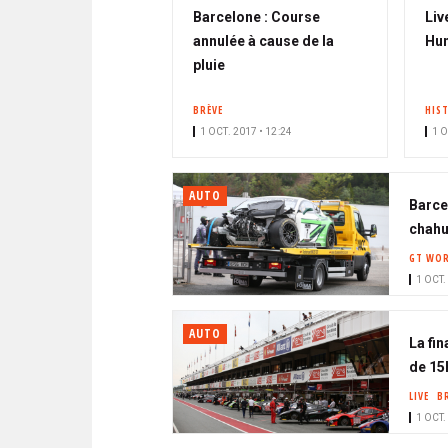
Barcelone : Course
Liv
annulée à cause de la
Hun
pluie
BRÈVE
HIS
1 OCT. 2017 • 12:24
1 O
AUTO
Barcel
chahu
GT WOR
1 OCT.
AUTO
La fin
de 15
LIVE
B
1 OCT.