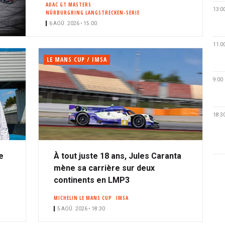
ADAC GT MASTERS
13:0
NÜRBURGRING LANGSTRECKEN-SERIE
6 AOÛ. 2026 • 15:00
11:0
LE MANS CUP / IMSA
9:00
18:3
e
À tout juste 18 ans, Jules Caranta
mène sa carrière sur deux
continents en LMP3
MICHELIN LE MANS CUP
IMSA
5 AOÛ. 2026 • 18:30