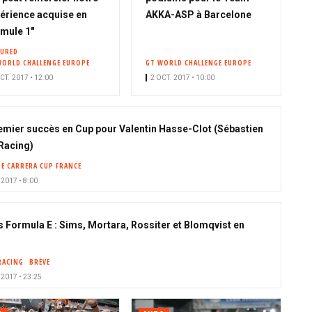
érience acquise en
AKKA-ASP à Barcelone
mule 1"
TURED
WORLD CHALLENGE EUROPE
GT WORLD CHALLENGE EUROPE
CT. 2017 • 12:00
2 OCT. 2017 • 10:00
emier succès en Cup pour Valentin Hasse-Clot (Sébastien
Racing)
E CARRERA CUP FRANCE
 2017 • 8:00
s Formula E : Sims, Mortara, Rossiter et Blomqvist en
RACING
BRÈVE
 2017 • 23:25