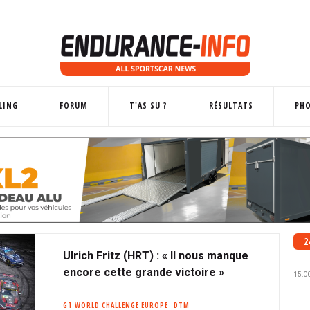
LING
FORUM
T'AS SU ?
RÉSULTATS
PH
2
Ulrich Fritz (HRT) : « Il nous manque
encore cette grande victoire »
15:0
GT WORLD CHALLENGE EUROPE
DTM