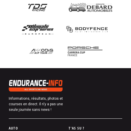
Informations, résultats, photos et
courses en direct. Il n'y a pas une
seule journée sans news !
P
AUTO
T'AS SU ?