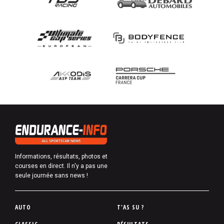
Informations, résultats, photos et
courses en direct. Il n'y a pas une
seule journée sans news !
P
AUTO
T'AS SU ?
i