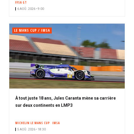
FFSA GT
i
n
6 AOÛ. 2026 • 9:00
p
é
a
l
LE MANS CUP / IMSA
À tout juste 18 ans, Jules Caranta mène sa carrière
sur deux continents en LMP3
MICHELIN LE MANS CUP
IMSA
5 AOÛ. 2026 • 18:30