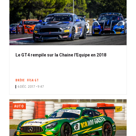
Le GT4 rempile sur la Chaine l'Equipe en 2018
BRÈVE
FFSA GT
6 DÉC. 2017 • 9:47
AUTO