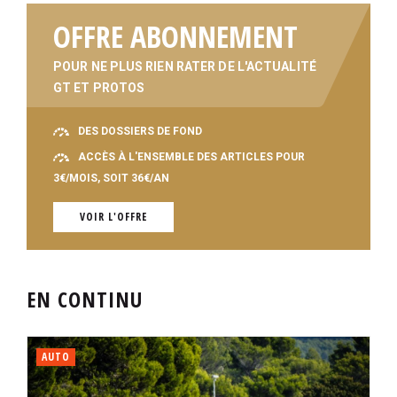
OFFRE ABONNEMENT
POUR NE PLUS RIEN RATER DE L'ACTUALITÉ
GT ET PROTOS
DES DOSSIERS DE FOND
ACCÈS À L'ENSEMBLE DES ARTICLES POUR
3€/MOIS, SOIT 36€/AN
VOIR L'OFFRE
EN CONTINU
AUTO