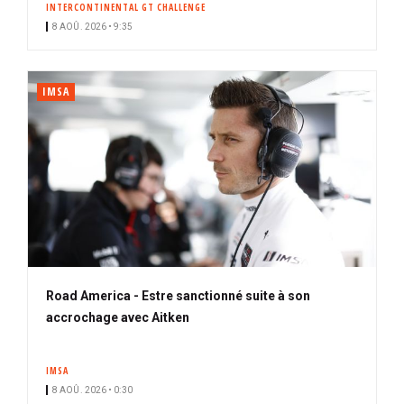
INTERCONTINENTAL GT CHALLENGE
i
8 AOÛ. 2026 • 9:35
p
a
l
IMSA
Road America - Estre sanctionné suite à son
accrochage avec Aitken
IMSA
8 AOÛ. 2026 • 0:30