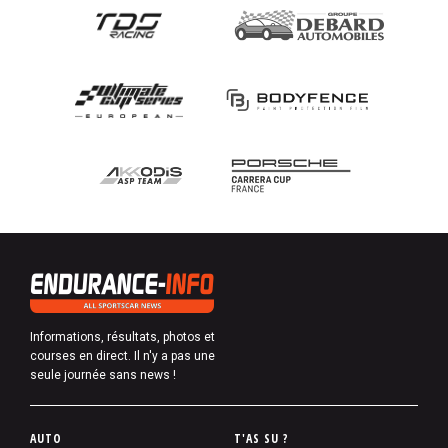
Informations, résultats, photos et
courses en direct. Il n'y a pas une
seule journée sans news !
P
AUTO
T'AS SU ?