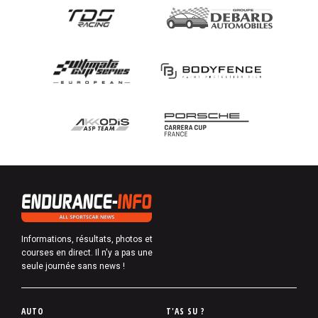
Informations, résultats, photos et
courses en direct. Il n'y a pas une
seule journée sans news !
P
AUTO
T'AS SU ?