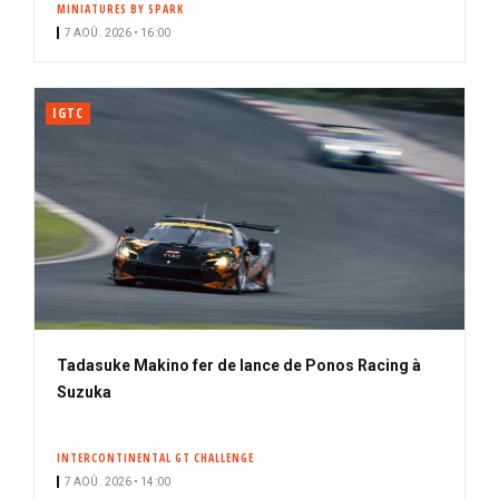
MINIATURES BY SPARK
i
7 AOÛ. 2026 • 16:00
p
a
l
IGTC
Tadasuke Makino fer de lance de Ponos Racing à
Suzuka
INTERCONTINENTAL GT CHALLENGE
7 AOÛ. 2026 • 14:00