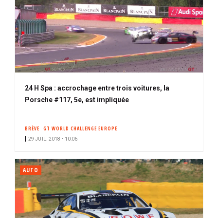
24 H Spa : accrochage entre trois voitures, la
Porsche #117, 5e, est impliquée
BRÈVE
GT WORLD CHALLENGE EUROPE
29 JUIL. 2018 • 10:06
AUTO