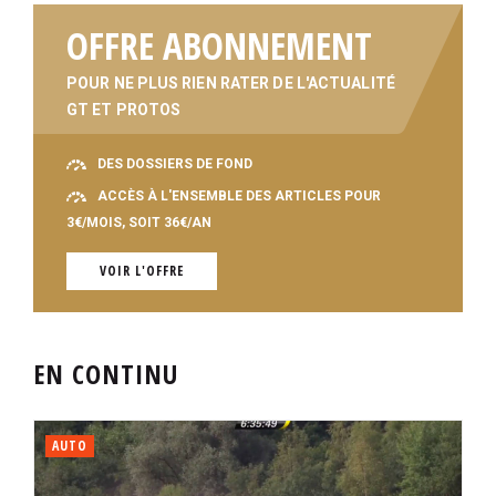
OFFRE ABONNEMENT
POUR NE PLUS RIEN RATER DE L'ACTUALITÉ
GT ET PROTOS
DES DOSSIERS DE FOND
ACCÈS À L'ENSEMBLE DES ARTICLES POUR
3€/MOIS, SOIT 36€/AN
VOIR L'OFFRE
EN CONTINU
AUTO