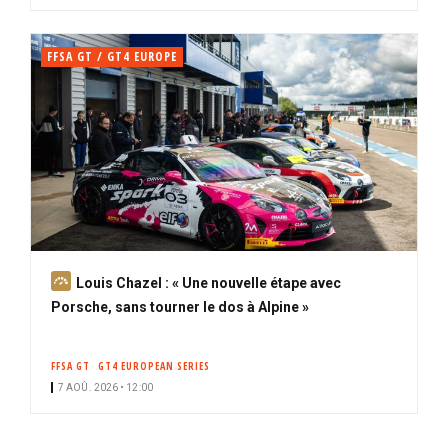
FFSA GT / GT4 EUROPE
A
Louis Chazel : « Une nouvelle étape avec
b
Porsche, sans tourner le dos à Alpine »
o
n
FFSA GT
GT4 EUROPEAN SERIES
n
7 AOÛ. 2026 • 12:00
é