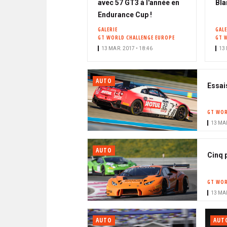
avec 57 GT3 à l'année en
Bla
Endurance Cup !
GALERIE
GALE
GT WORLD CHALLENGE EUROPE
GT 
13 MAR. 2017 • 18:46
13 
AUTO
Essais
GT WOR
13 MAR
AUTO
Cinq 
GT WOR
13 MAR
AUTO
AUT