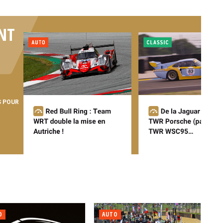
NT
S POUR
O
AUTO