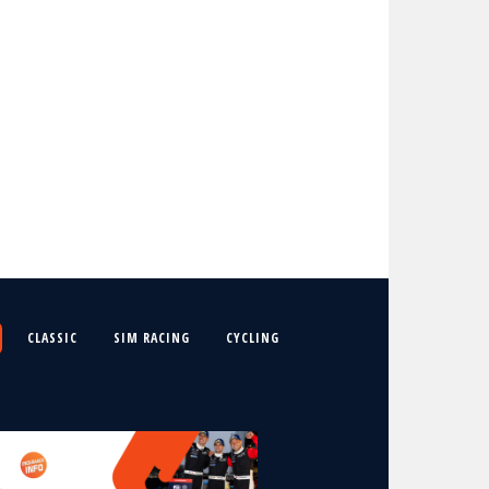
CLASSIC
SIM RACING
CYCLING