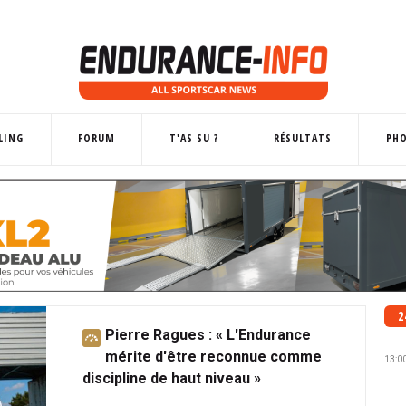
LING
FORUM
T'AS SU ?
RÉSULTATS
PH
2
Pierre Ragues : « L'Endurance
A
mérite d'être reconnue comme
b
13:0
discipline de haut niveau »
o
n