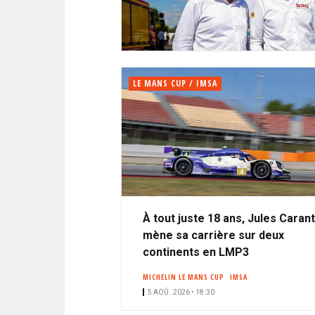
N
i
A
i
C
l
N
p
I
a
P
T
l
A
LE MANS CUP / IMSA
L
E
À tout juste 18 ans, Jules Caran
mène sa carrière sur deux
continents en LMP3
MICHELIN LE MANS CUP
IMSA
5 AOÛ. 2026 • 18:30