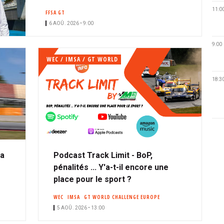
n
11:0
FFSA GT
é
6 AOÛ. 2026 • 9:00
9:00
WEC / IMSA / GT WORLD
18:3
ta
Podcast Track Limit - BoP,
pénalités ... Y'a-t-il encore une
place pour le sport ?
WEC
IMSA
GT WORLD CHALLENGE EUROPE
5 AOÛ. 2026 • 13:00