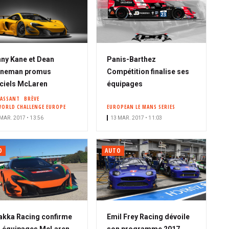
ny Kane et Dean
Panis-Barthez
oneman promus
Compétition finalise ses
iciels McLaren
équipages
PASSANT
BRÈVE
WORLD CHALLENGE EUROPE
EUROPEAN LE MANS SERIES
MAR. 2017 • 13:56
13 MAR. 2017 • 11:03
O
AUTO
akka Racing confirme
Emil Frey Racing dévoile