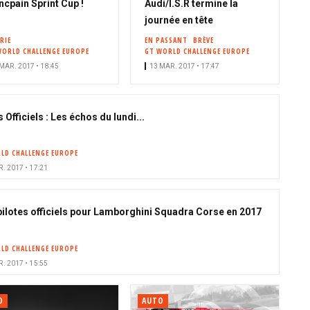
ncpain Sprint Cup !
Audi/I.S.R termine la
journée en tête
RIE
EN PASSANT
BRÈVE
WORLD CHALLENGE EUROPE
GT WORLD CHALLENGE EUROPE
MAR. 2017 • 18:45
13 MAR. 2017 • 17:47
 Officiels : Les échos du lundi...
LD CHALLENGE EUROPE
. 2017 • 17:21
pilotes officiels pour Lamborghini Squadra Corse en 2017
LD CHALLENGE EUROPE
. 2017 • 15:55
O
AUTO