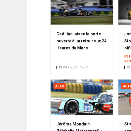
Cadillac laisse la porte
Jon
ouverte à un retour aux 24
St
Heures du Mans
off
EN 
GT 
13 MAR. 2017 • 14:00
13 
AUTO
AUT
Jérôme Mondain
Str