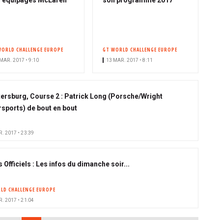
 équipages McLaren
son programme 2017
WORLD CHALLENGE EUROPE
GT WORLD CHALLENGE EUROPE
MAR. 2017 • 9:10
13 MAR. 2017 • 8:11
tersburg, Course 2 : Patrick Long (Porsche/Wright
sports) de bout en bout
. 2017 • 23:39
 Officiels : Les infos du dimanche soir...
LD CHALLENGE EUROPE
. 2017 • 21:04