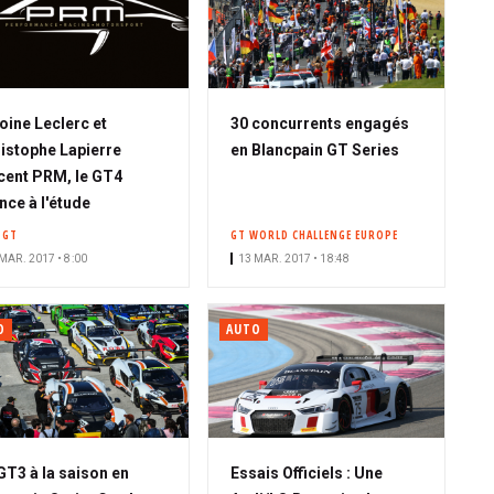
oine Leclerc et
30 concurrents engagés
istophe Lapierre
en Blancpain GT Series
cent PRM, le GT4
nce à l'étude
 GT
GT WORLD CHALLENGE EUROPE
MAR. 2017 • 8:00
13 MAR. 2017 • 18:48
O
AUTO
GT3 à la saison en
Essais Officiels : Une