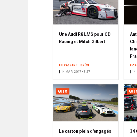
Une Audi R8 LMS pour OD
Ant
Racing et Mitch Gilbert
Chr
lan
Fra
EN PASSANT
BRÈVE
FFSA
14 MAR. 2017 • 8:17
14 
AUTO
AUT
Le carton plein d'engagés
34 