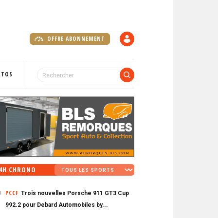
OFFRE ABONNEMENT
C
O
M
P
OTOS
T
E
4H CHRONO
PCCF
Trois nouvelles Porsche 911 GT3 Cup
0
992.2 pour Debard Automobiles by...