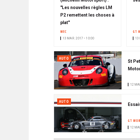
(Michelin Motorsport) :
ses
"Les nouvelles règles LM
P2 remettent les choses à
plat"
WEC
GT 
13 MAR. 2017 • 10:00
13 
AUTO
St Pe
Motor
12 MAR
AUTO
Essais
GT WOR
12 MAR
PAGINATION