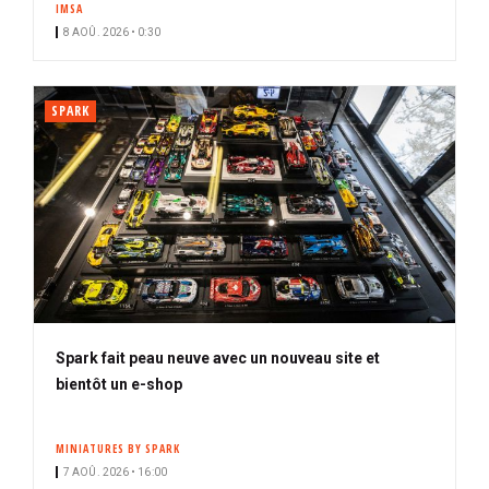
IMSA
i
8 AOÛ. 2026 • 0:30
p
a
l
SPARK
Spark fait peau neuve avec un nouveau site et
bientôt un e-shop
MINIATURES BY SPARK
7 AOÛ. 2026 • 16:00