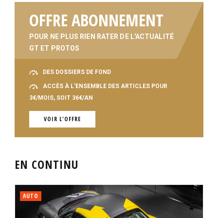
OFFRE ABONNEMENT
POUR NE PLUS RIEN RATER DE L'ACTUALITÉ
GT ET PROTOS
DES DOSSIERS DE FOND
ACCÈS À L'ENSEMBLE DES ARTICLES POUR
3€/MOIS, SOIT 36€/AN
VOIR L'OFFRE
EN CONTINU
AUTO