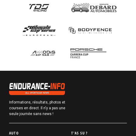
Informations, résultats, photos et
courses en direct. Il n'y a pas une
seule journée sans news !
P
AUTO
T'AS SU ?