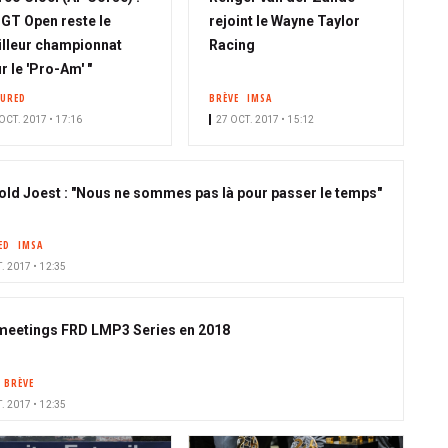
 GT Open reste le
rejoint le Wayne Taylor
lleur championnat
Racing
r le 'Pro-Am' "
TURED
BRÈVE
IMSA
OCT. 2017 • 17:16
27 OCT. 2017 • 15:12
old Joest : "Nous ne sommes pas là pour passer le temps"
ED
IMSA
. 2017 • 12:35
meetings FRD LMP3 Series en 2018
BRÈVE
. 2017 • 12:35