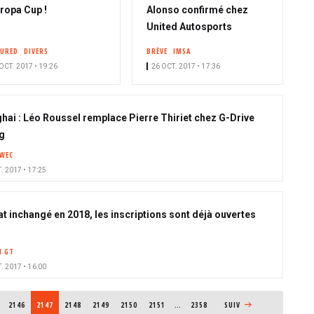
uropa Cup !
Alonso confirmé chez
United Autosports
TURED
DIVERS
BRÈVE
IMSA
OCT. 2017 • 19:26
26 OCT. 2017 • 17:36
hai : Léo Roussel remplace Pierre Thiriet chez G-Drive
g
WEC
. 2017 • 17:25
t inchangé en 2018, les inscriptions sont déjà ouvertes
H GT
. 2017 • 16:00
PAGE
2146
PAGE COURANTE
2147
PAGE
2148
PAGE
2149
PAGE
2150
PAGE
2151
…
2358
PAGE SUIVANTE
SUIV