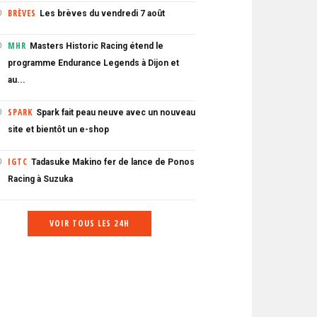
BRÈVES
Les brèves du vendredi 7 août
0
MHR
Masters Historic Racing étend le
0
programme Endurance Legends à Dijon et
au...
SPARK
Spark fait peau neuve avec un nouveau
0
site et bientôt un e-shop
IGTC
Tadasuke Makino fer de lance de Ponos
0
Racing à Suzuka
VOIR TOUS LES 24H