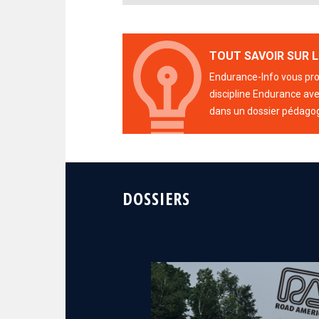
TOUT SAVOIR SUR L
Endurance-Info vous prop
discipline Endurance avec
dans un dossier pédago
DOSSIERS