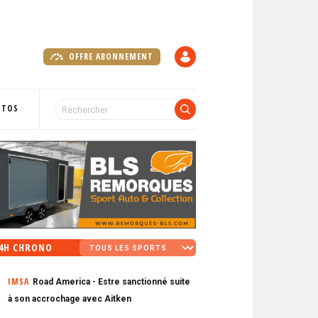
OFFRE ABONNEMENT
C
O
M
P
OTOS
T
E
4H CHRONO
IMSA
Road America - Estre sanctionné suite
à son accrochage avec Aitken