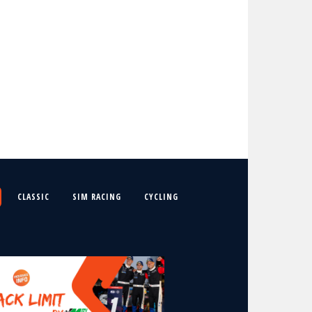
CLASSIC
SIM RACING
CYCLING