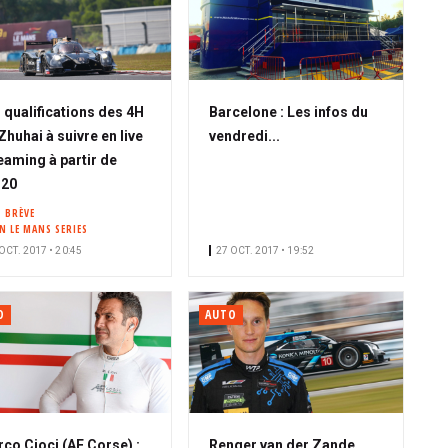
 qualifications des 4H
Barcelone : Les infos du
Zhuhai à suivre en live
vendredi...
eaming à partir de
h20
BRÈVE
N LE MANS SERIES
OCT. 2017 • 20:45
27 OCT. 2017 • 19:52
O
AUTO
co Cioci (AF Corse) :
Renger van der Zande