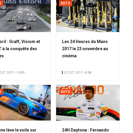
O
AUTO
oril : Graff, Visiom et
Les 24 Heures du Mans
 à la conquête des
2017 le 23 novembre au
res
cinéma
OCT. 2017 • 10:00
27 OCT. 2017 • 8:08
O
AUTO
ine lève le voile sur
24H Daytona : Fernando