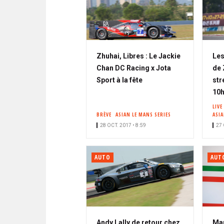
Zhuhai, Libres : Le Jackie
Les
Chan DC Racing x Jota
de 
Sport à la fête
str
10
LIVE
BRÈVE
ASIAN LE MANS SERIES
ASIA
28 OCT. 2017 • 8:59
27 
AUTO
AUT
Andy Lally de retour chez
Mar