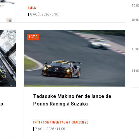
20:0
IMSA
8 AOÛ. 2026 • 0:30
18:0
IGTC
16:0
14:0
Tadasuke Makino fer de lance de
op
Ponos Racing à Suzuka
INTERCONTINENTAL GT CHALLENGE
7 AOÛ. 2026 • 14:00