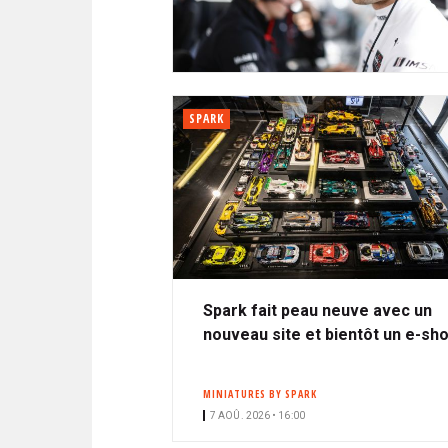
N
i
A
i
C
l
N
p
I
a
P
T
l
A
SPARK
L
E
Spark fait peau neuve avec un
nouveau site et bientôt un e-sh
MINIATURES BY SPARK
7 AOÛ. 2026 • 16:00