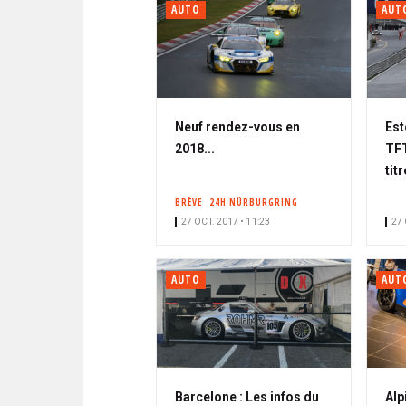
AUTO
AUT
Neuf rendez-vous en
Est
2018...
TFT
tit
BRÈVE
24H NÜRBURGRING
27 OCT. 2017 • 11:23
27 
AUTO
AUT
Barcelone : Les infos du
Alp