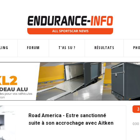
LING
FORUM
T'AS SU ?
RÉSULTATS
PH
2
Road America - Estre sanctionné
suite à son accrochage avec Aitken
0:30