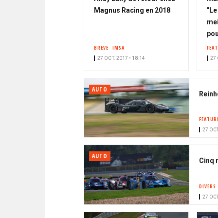
Magnus Racing en 2018
"Le
mei
pou
BRÈVE
IMSA
FEA
27 OCT. 2017 • 18:14
27 
AUTO
Reinh
FEATUR
27 OCT
AUTO
Cinq 
DIVERS
27 OCT