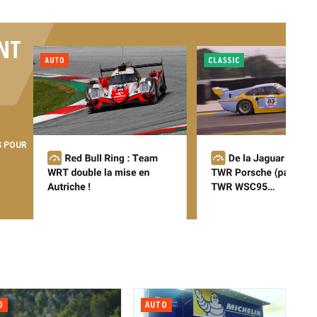
NT
S POUR
O
AUTO