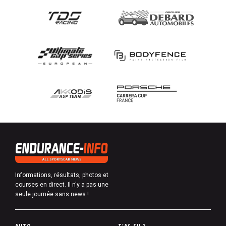
Informations, résultats, photos et
courses en direct. Il n'y a pas une
seule journée sans news !
P