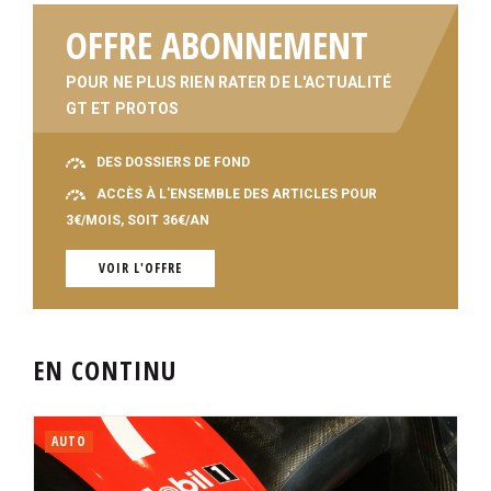
OFFRE ABONNEMENT
POUR NE PLUS RIEN RATER DE L'ACTUALITÉ
GT ET PROTOS
DES DOSSIERS DE FOND
ACCÈS À L'ENSEMBLE DES ARTICLES POUR
3€/MOIS, SOIT 36€/AN
VOIR L'OFFRE
EN CONTINU
AUTO