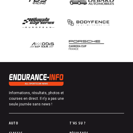
Informations, résultats, photos et
courses en direct. Il n'y a pas une
seule journée sans news !
P
AUTO
T'AS SU ?
i