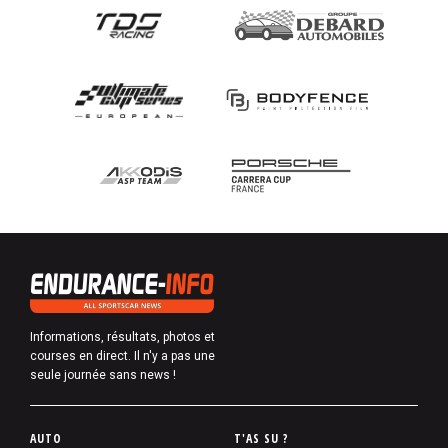
Informations, résultats, photos et
courses en direct. Il n'y a pas une
seule journée sans news !
P
AUTO
T'AS SU ?