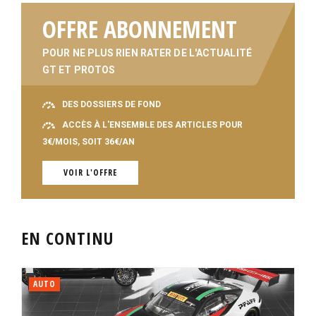
OFFRE ABONNEMENT
POUR NE PLUS RIEN RATER DE L'ACTUALITÉ
GT ET PROTOS
DES DOSSIERS DE FOND
ACCÈS À L'ENSEMBLE DES ARTICLES POUR
3€/MOIS, SOIT 36€/AN
VOIR L'OFFRE
EN CONTINU
AUTO